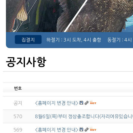
집결지
하절기
: 3시 도착, 4시 출항
동절기
: 4시
공지사항
번호
공지
<홈페이지 변경 안내>
570
8월6일(목)부터 정상출조합니다(자리여유있습니
569
<홈페이지 변경 안내>